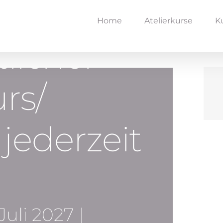
Home
Atelierkurse
K
licher
urs/
 jederzeit
 Juli 2027
|