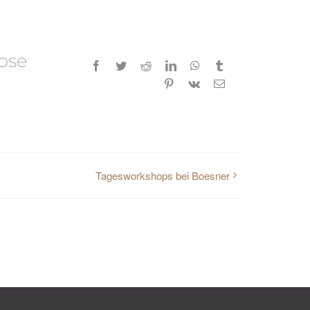
oose
Facebook
Twitter
Reddit
LinkedIn
WhatsApp
Tumblr
Pinterest
Vk
E-
Mail
Tagesworkshops bei Boesner