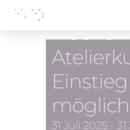
Zum
Inhalt
springen
wöchent
Atelierk
Einstieg
möglich
31 Juli 2025
-
31